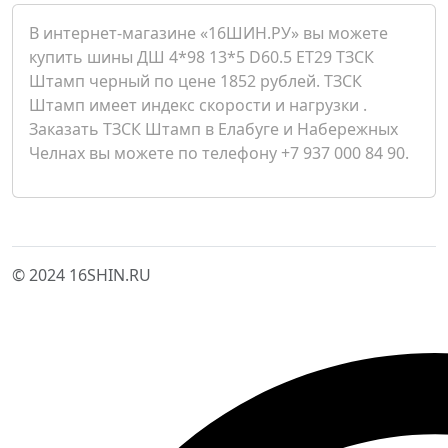
В интернет-магазине «16ШИН.РУ» вы можете
купить шины ДШ 4*98 13*5 D60.5 ET29 ТЗСК
Штамп черный по цене 1852 рублей. ТЗСК
Штамп имеет индекс скорости и нагрузки .
Заказать ТЗСК Штамп в Елабуге и Набережных
Челнах вы можете по телефону +7 937 000 84 90.
© 2024 16SHIN.RU