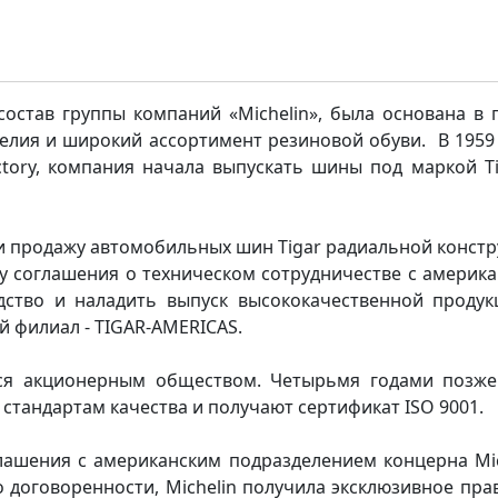
состав группы компаний «Michelin», была основана в г
лия и широкий ассортимент резиновой обуви. В 1959 
ctory, компания начала выпускать шины под маркой Ti
 и продажу автомобильных шин Tigar радиальной конст
у соглашения о техническом сотрудничестве с америк
ство и наладить выпуск высококачественной продукц
 филиал - TIGAR-AMERICAS.
ится акционерным обществом. Четырьмя годами позже
стандартам качества и получают сертификат ISO 9001.
глашения c американским подразделением концерна M
но договоренности, Michelin получила эксклюзивное пра