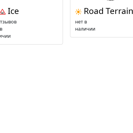
Ice
Road Terrai
отзывов
нет в
в
наличии
ичии