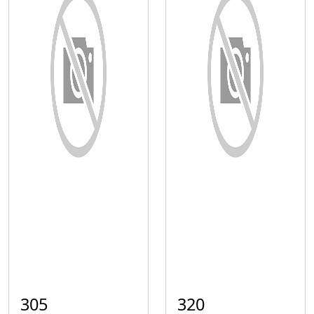
305
320