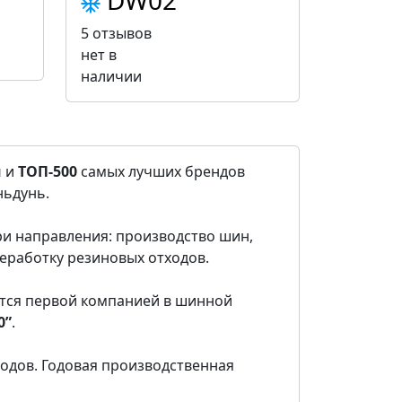
DW02
5 отзывов
нет в
наличии
и
и
ТОП-500
самых лучших брендов
ньдунь.
и направления: производство шин,
еработку резиновых отходов.
тся первой компанией в шинной
0”
.
одов. Годовая производственная