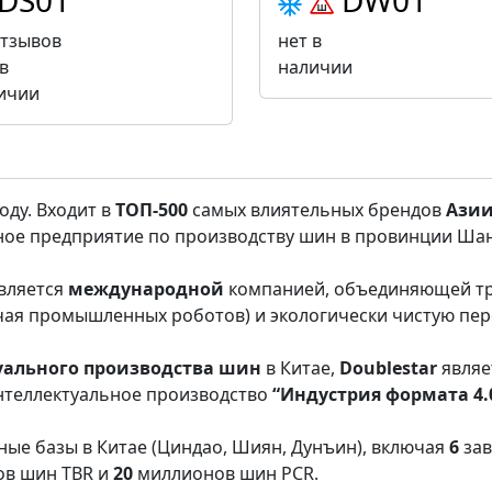
DS01
DW01
отзывов
нет в
в
наличии
ичии
оду. Входит в
ТОП-500
самых влиятельных брендов
Ази
нное предприятие по производству шин в провинции Ша
вляется
международной
компанией, объединяющей тр
чая промышленных роботов) и экологически чистую пер
уального производства шин
в Китае,
Doublestar
являе
нтеллектуальное производство
“Индустрия формата 4.
ые базы в Китае (Циндао, Шиян, Дунъин), включая
6
зав
в шин TBR и
20
миллионов шин PCR.