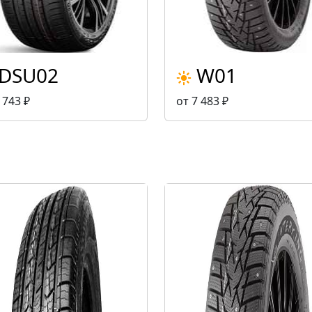
DSU02
W01
 743 ₽
от 7 483 ₽