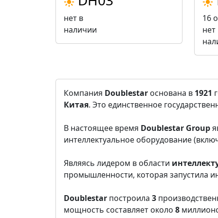
DH03
нет в
16 
наличии
нет 
нал
Компания
Doublestar
основана в
1921
г
Китая
. Это единственное государстве
В настоящее время
Doublestar Group
я
интеллектуальное оборудование (вклю
Являясь лидером в области
интеллект
промышленности, которая запустила и
Doublestar
построила
3
производственн
мощность составляет около
8
миллионо