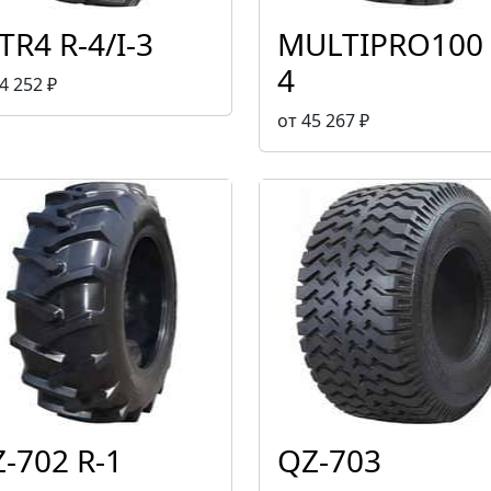
TR4 R-4/I-3
MULTIPRO100 
4
4 252 ₽
от 45 267 ₽
-702 R-1
QZ-703