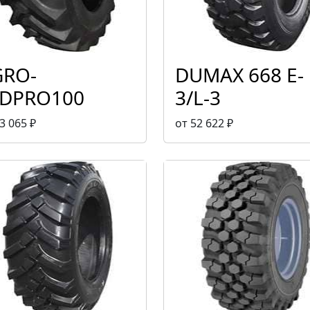
GRO-
DUMAX 668 E-
NDPRO100
3/L-3
3 065 ₽
от 52 622 ₽