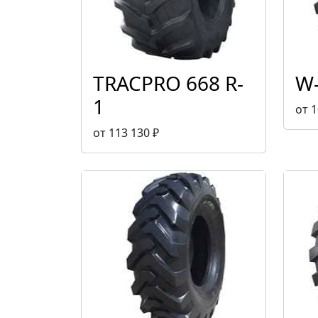
TRACPRO 668 R-
W-
1
от 1
от 113 130 ₽