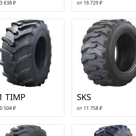
3 638 ₽
от 16 729 ₽
1 TIMP
SKS
0 504 ₽
от 11 758 ₽