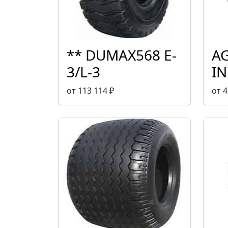
** DUMAX568 E-
A
3/L-3
I
от 113 114 ₽
от 4