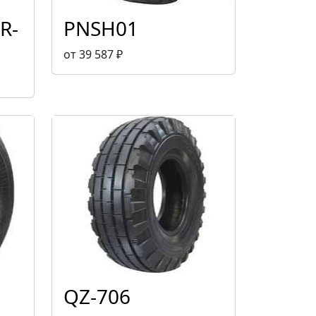
R-
PNSH01
от 39 587 ₽
QZ-706