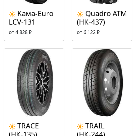
Kама-Euro
Quadro ATM
LCV-131
(НК-437)
от 4 828 ₽
от 6 122 ₽
TRACE
TRAIL
(НК-135)
(НК-244)