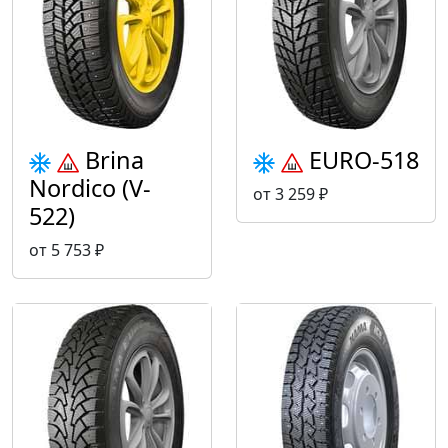
Brina
EURO-518
Nordico (V-
от 3 259 ₽
522)
от 5 753 ₽