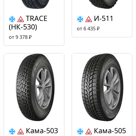
TRACE
И-511
(НК-530)
от 6 435 ₽
от 9 378 ₽
Кама-503
Кама-505