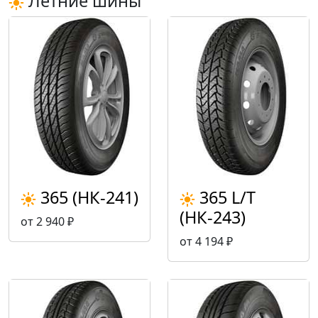
Летние шины
365 (НК-241)
365 L/T
(НК-243)
от 2 940 ₽
от 4 194 ₽