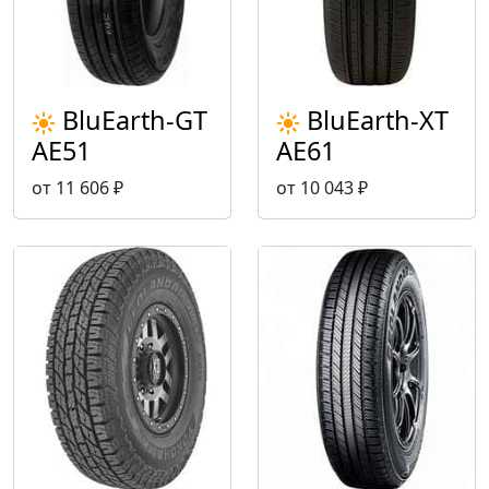
BluEarth-GT
BluEarth-XT
AE51
AE61
от 11 606 ₽
от 10 043 ₽