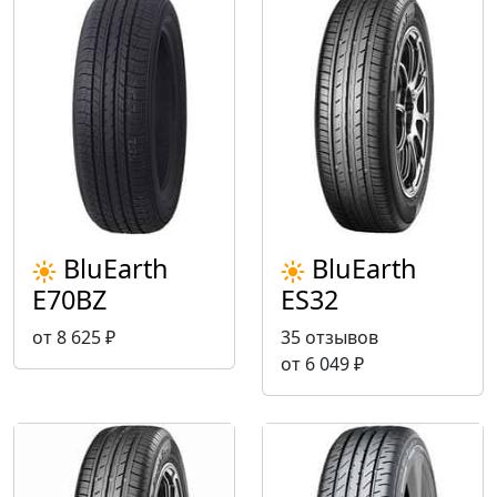
BluEarth
BluEarth
E70BZ
ES32
от 8 625 ₽
35 отзывов
от 6 049 ₽