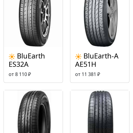
BluEarth
BluEarth-A
ES32A
AE51H
от 8 110 ₽
от 11 381 ₽