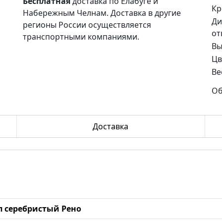
Бесплатная
доставка по Елабуге и
Кр
Набережным Челнам. Доставка в другие
Ди
регионы России осуществляется
от
транспортными компаниями.
Вы
Цв
Ве
Об
Доставка
мп серебристый Рено