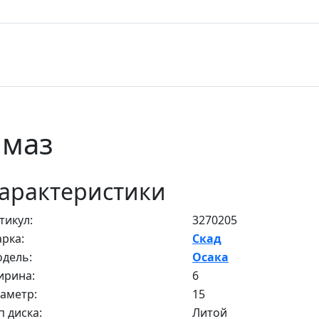
лмаз
арактеристики
тикул:
3270205
рка:
Скад
дель:
Осака
рина:
6
аметр:
15
п диска:
Литой