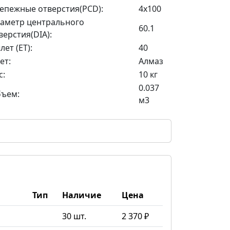
епежные отверстия(PCD):
4x100
аметр центрального
60.1
верстия(DIA):
лет (ET):
40
ет:
Алмаз
с:
10 кг
0.037
ъем:
м3
Тип
Наличие
Цена
30 шт.
2 370 ₽