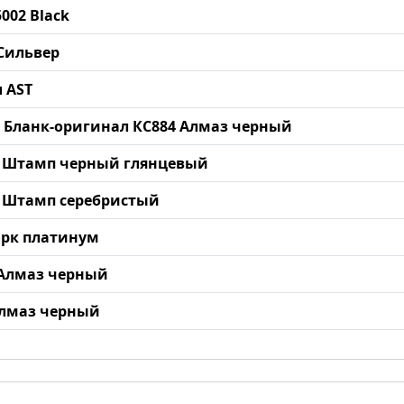
002 Black
 Сильвер
л AST
нт Бланк-оригинал КС884 Алмаз черный
NZ Штамп черный глянцевый
Z Штамп серебристый
Дарк платинум
0 Алмаз черный
 Алмаз черный