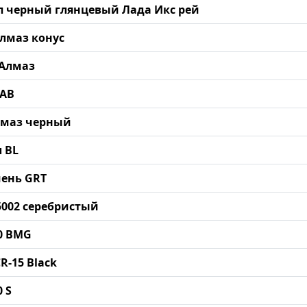
мп черный глянцевый Лада Икс рей
Алмаз конус
 Алмаз
 AB
Алмаз черный
л BL
мень GRT
15002 серебристый
60 BMG
CR-15 Black
0 S