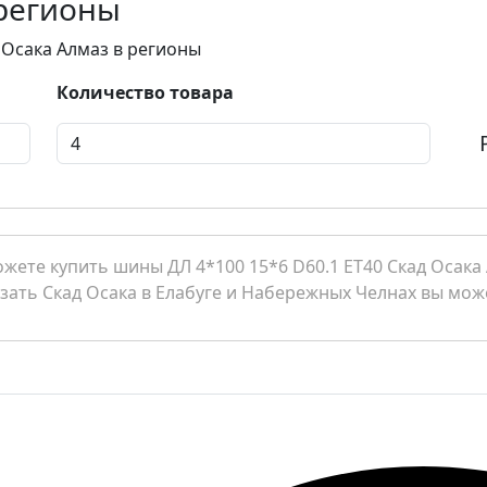
 регионы
д Осака Алмаз в регионы
Количество товара
ете купить шины ДЛ 4*100 15*6 D60.1 ET40 Скад Осака 
азать Скад Осака в Елабуге и Набережных Челнах вы може