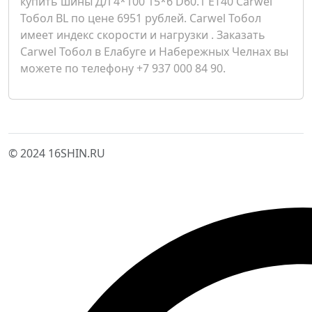
купить шины ДЛ 4*100 15*6 D60.1 ET40 Carwel
Тобол BL по цене 6951 рублей. Carwel Тобол
имеет индекс скорости и нагрузки . Заказать
Carwel Тобол в Елабуге и Набережных Челнах вы
можете по телефону +7 937 000 84 90.
© 2024 16SHIN.RU