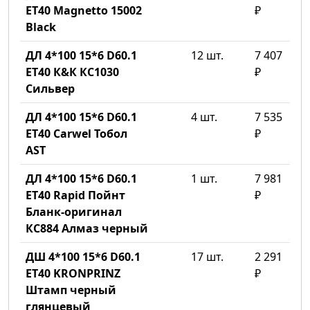
ET40 Magnetto 15002
₽
Black
ДЛ 4*100 15*6 D60.1
12 шт.
7 407
ET40 К&К КС1030
₽
Сильвер
ДЛ 4*100 15*6 D60.1
4 шт.
7 535
ET40 Carwel Тобол
₽
AST
ДЛ 4*100 15*6 D60.1
1 шт.
7 981
ET40 Rapid Пойнт
₽
Бланк-оригинал
КС884 Алмаз черный
ДШ 4*100 15*6 D60.1
17 шт.
2 291
ET40 KRONPRINZ
₽
Штамп черный
глянцевый