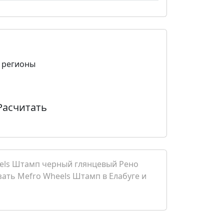
в регионы
Расчитать
eels Штамп черный глянцевый Рено
зать Mefro Wheels Штамп в Елабуге и