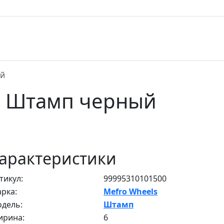
ый
ls Штамп черный
арактеристики
тикул:
99995310101500
рка:
Mefro Wheels
дель:
Штамп
рина:
6