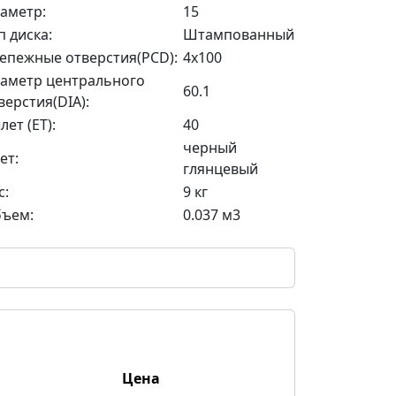
аметр:
15
п диска:
Штампованный
епежные отверстия(PCD):
4x100
аметр центрального
60.1
верстия(DIA):
лет (ET):
40
черный
ет:
глянцевый
с:
9 кг
ъем:
0.037 м3
Цена