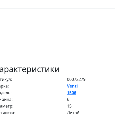
арактеристики
тикул:
00072279
рка:
Venti
дель:
1506
рина:
6
аметр:
15
п диска:
Литой