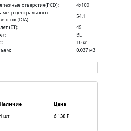
епежные отверстия(PCD):
4x100
аметр центрального
54.1
верстия(DIA):
лет (ET):
45
ет:
BL
с:
10 кг
ъем:
0.037 м3
Наличие
Цена
4 шт.
6 138 ₽