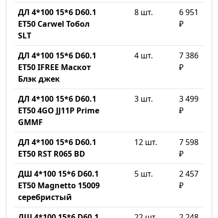
ДЛ 4*100 15*6 D60.1
8 шт.
6 951
ET50 Carwel Тобол
₽
SLT
ДЛ 4*100 15*6 D60.1
4 шт.
7 386
ET50 IFREE Маскот
₽
Блэк джек
ДЛ 4*100 15*6 D60.1
3 шт.
3 499
ET50 4GO JJ11P Prime
₽
GMMF
ДЛ 4*100 15*6 D60.1
12 шт.
7 598
ET50 RST R065 BD
₽
ДШ 4*100 15*6 D60.1
5 шт.
2 457
ET50 Magnetto 15009
₽
серебристый
ДШ 4*100 15*6 D60.1
22 шт.
2 248