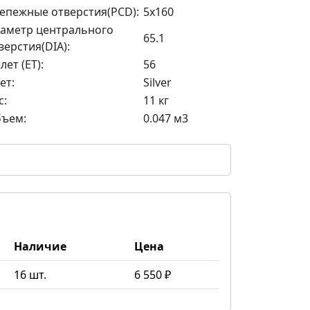
епежные отверстия(PCD):
5x160
аметр центрального
65.1
верстия(DIA):
лет (ET):
56
ет:
Silver
с:
11 кг
ъем:
0.047 м3
Наличие
Цена
16 шт.
6 550 ₽