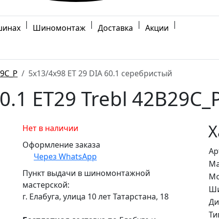
|
|
|
|
шинах
Шиномонтаж
Доставка
Акции
9C_P
5x13/4x98 ET 29 DIA 60.1 серебристый
0.1 ET29 Trebl 42B29C
Х
Нет в наличии
Оформление заказа
Ар
Через WhatsApp
Ма
Пункт выдачи в шиномонтажной
Мо
мастерской:
Ши
г. Елабуга, улица 10 лет Татарстана, 18
Ди
Ти