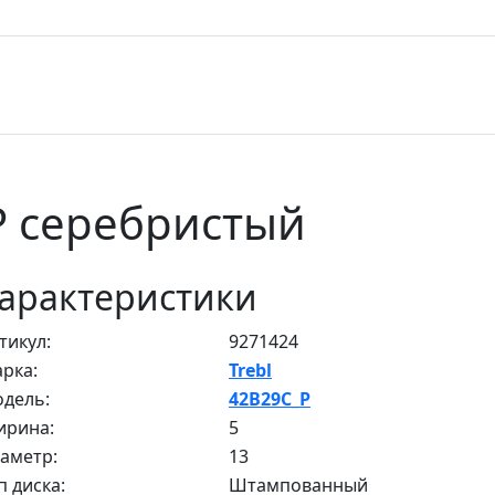
_P серебристый
арактеристики
тикул:
9271424
рка:
Trebl
дель:
42B29C_P
рина:
5
аметр:
13
п диска:
Штампованный