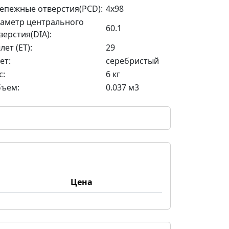
епежные отверстия(PCD):
4x98
аметр центрального
60.1
верстия(DIA):
лет (ET):
29
ет:
серебристый
с:
6 кг
ъем:
0.037 м3
Цена