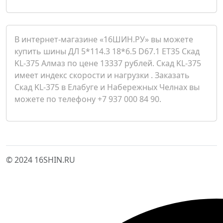
В интернет-магазине «16ШИН.РУ» вы можете
купить шины ДЛ 5*114.3 18*6.5 D67.1 ET35 Скад
KL-375 Алмаз по цене 13337 рублей. Скад KL-375
имеет индекс скорости и нагрузки . Заказать
Скад KL-375 в Елабуге и Набережных Челнах вы
можете по телефону +7 937 000 84 90.
© 2024 16SHIN.RU