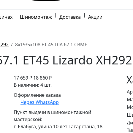
|
|
|
|
шинах
Шиномонтаж
Доставка
Акции
H292
8x19/5x108 ET 45 DIA 67.1 CBMF
7.1 ET45 Lizardo XH29
Х
17 659 ₽
18 860 ₽
В наличии: 4 шт.
Ар
Оформление заказа
Ма
Через WhatsApp
Мо
Пункт выдачи в шиномонтажной
Ши
мастерской:
Ди
г. Елабуга, улица 10 лет Татарстана, 18
Ти