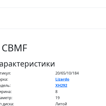
2 CBMF
арактеристики
тикул:
20/65/10/184
рка:
Lizardo
дель:
XH292
рина:
8
аметр:
19
п диска:
Литой