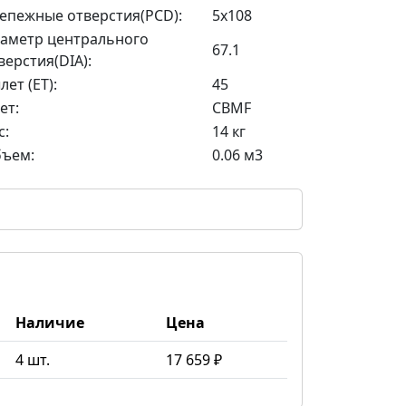
епежные отверстия(PCD):
5x108
аметр центрального
67.1
верстия(DIA):
лет (ET):
45
ет:
CBMF
с:
14 кг
ъем:
0.06 м3
Наличие
Цена
4 шт.
17 659 ₽