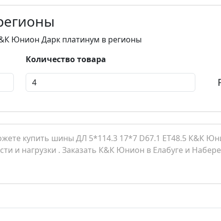
 регионы
 К&К Юнион Дарк платинум в регионы
Количество товара
жете купить шины ДЛ 5*114.3 17*7 D67.1 ET48.5 К&К Юн
сти и нагрузки . Заказать К&К Юнион в Елабуге и Набер