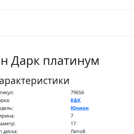
он Дарк платинум
арактеристики
тикул:
79656
рка:
К&К
дель:
Юнион
рина:
7
аметр:
17
п диска:
Литой