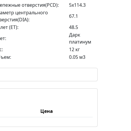
епежные отверстия(PCD):
5x114.3
аметр центрального
67.1
верстия(DIA):
лет (ET):
48.5
Дарк
ет:
платинум
с:
12 кг
ъем:
0.05 м3
Цена