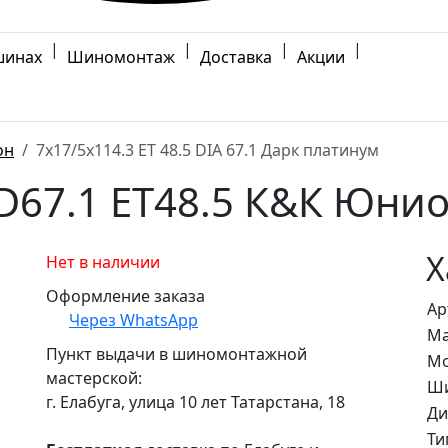
|
|
|
|
шинах
Шиномонтаж
Доставка
Акции
он
7x17/5x114.3 ET 48.5 DIA 67.1 Дарк платинум
 D67.1 ET48.5 К&К Юни
Х
Нет в наличии
Оформление заказа
Ар
Через WhatsApp
Ма
Пункт выдачи в шиномонтажной
Мо
мастерской:
Ши
г. Елабуга, улица 10 лет Татарстана, 18
Ди
Ти