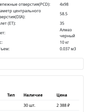
епежные отверстия(PCD):
4x98
аметр центрального
58.5
верстия(DIA):
лет (ET):
35
Алмаз
ет:
черный
с:
10 кг
ъем:
0.037 м3
Тип
Наличие
Цена
30 шт.
2 388 ₽