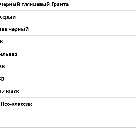
п черный глянцевый Гранта
 серый
лмаз черный
AB
Сильвер
AB
SB
12 Black
р Нео-классик