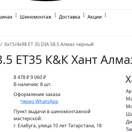
|
|
|
|
шинах
Шиномонтаж
Доставка
Акции
6x15/4x98 ET 35 DIA 58.5 Алмаз черный
8.5 ET35 К&К Хант Алм
Х
8 478 ₽
9 060 ₽
В наличии: 8 шт.
Ар
Оформление заказа
Ма
Через WhatsApp
Мо
Пункт выдачи в шиномонтажной
Ши
мастерской:
Ди
г. Елабуга, улица 10 лет Татарстана, 18
Ти