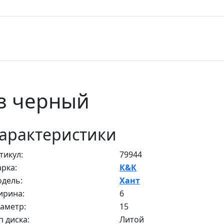
аз черный
арактеристики
тикул:
79944
рка:
К&К
дель:
Хант
рина:
6
аметр:
15
п диска:
Литой