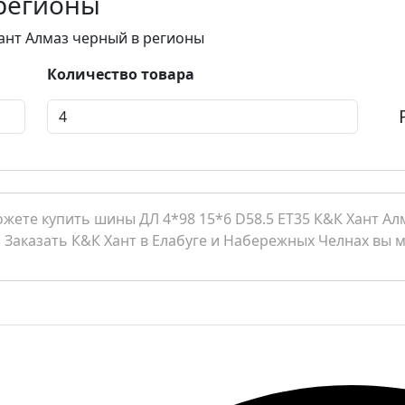
 регионы
Хант Алмаз черный в регионы
Количество товара
жете купить шины ДЛ 4*98 15*6 D58.5 ET35 К&К Хант Ал
. Заказать К&К Хант в Елабуге и Набережных Челнах вы м