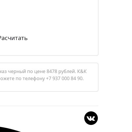
Расчитать
маз черный по цене 8478 рублей. К&К
ожете по телефону +7 937 000 84 90.