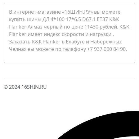
В интернет-магазине «16ШИН.РУ» вы можете
купить шины ДЛ 4*100 17*6.5 D67.1 ET37 К&К
Flanker Алмаз черный по цене 11430 рублей. К&К
Flanker имеет индекс скорости и нагрузки .
Заказать К&К Flanker в Елабуге и Набережных
Челнах вы можете по телефону +7 937 000 84 90.
© 2024 16SHIN.RU