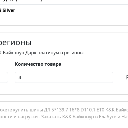
 Silver
 регионы
&К Байконур Дарк платинум в регионы
Количество товара
жете купить шины ДЛ 5*139.7 16*8 D110.1 ET0 К&К Байк
рости и нагрузки . Заказать К&К Байконур в Елабуге и 