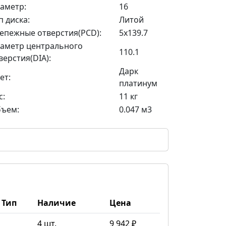
аметр:
16
п диска:
Литой
епежные отверстия(PCD):
5x139.7
аметр центрального
110.1
верстия(DIA):
Дарк
ет:
платинум
с:
11 кг
ъем:
0.047 м3
Тип
Наличие
Цена
4 шт.
9 942 ₽