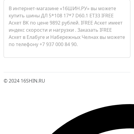
В интернет-магазине «16ШИН.РУ» вы можете
купить шины ДЛ 5*108 17*7 D60.1 ET33 IFREE
Аскет BK по цене 9892 рублей. IFREE Аскет имеет
индекс скорости и нагрузки . Заказать IFREE
Аскет в Елабуге и Набережных Челнах вы можете
по телефону +7 937 000 84 90.
© 2024 16SHIN.RU