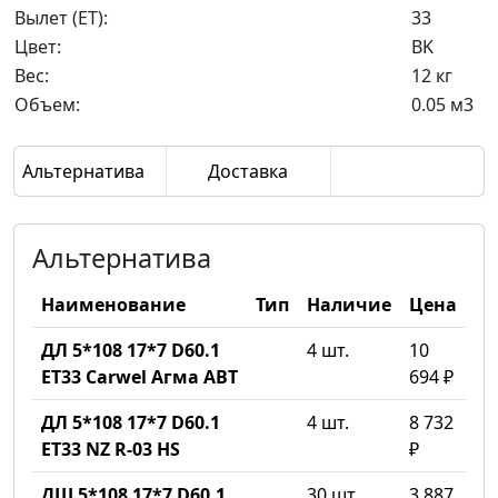
Вылет (ET):
33
Цвет:
BK
Вес:
12 кг
Объем:
0.05 м3
Альтернатива
Доставка
Альтернатива
Наименование
Тип
Наличие
Цена
ДЛ 5*108 17*7 D60.1
4 шт.
10
ET33 Carwel Агма ABT
694 ₽
ДЛ 5*108 17*7 D60.1
4 шт.
8 732
ET33 NZ R-03 HS
₽
ДШ 5*108 17*7 D60.1
30 шт.
3 887