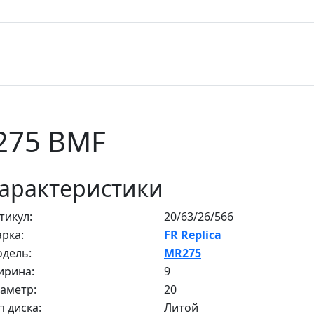
R275 BMF
арактеристики
тикул:
20/63/26/566
рка:
FR Replica
дель:
MR275
рина:
9
аметр:
20
п диска:
Литой