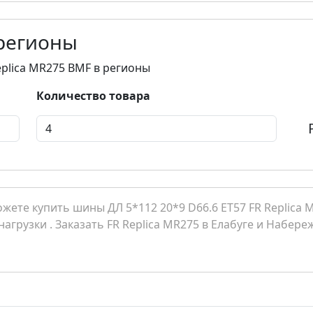
 регионы
eplica MR275 BMF в регионы
Количество товара
ете купить шины ДЛ 5*112 20*9 D66.6 ET57 FR Replica M
нагрузки . Заказать FR Replica MR275 в Елабуге и Набе