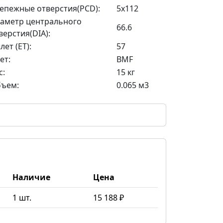
епежные отверстия(PCD):
5x112
аметр центрального
66.6
верстия(DIA):
лет (ET):
57
ет:
BMF
с:
15 кг
ъем:
0.065 м3
Наличие
Цена
1 шт.
15 188 ₽