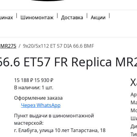
|
|
|
|
шинах
Шиномонтаж
Доставка
Акции
MR275
9x20/5x112 ET 57 DIA 66.6 BMF
6.6 ET57 FR Replica M
Х
15 188 ₽
15 930 ₽
В наличии: 1 шт.
Ар
Оформление заказа
Ма
Через WhatsApp
Мо
Пункт выдачи в шиномонтажной
Ши
мастерской:
Ди
г. Елабуга, улица 10 лет Татарстана, 18
Ти