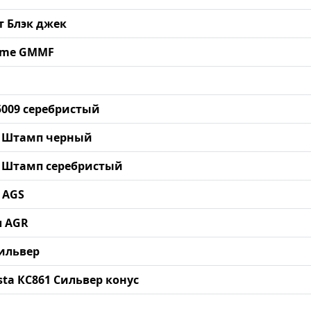
от Блэк джек
Prime GMMF
15009 серебристый
NZ Штамп черный
Z Штамп серебристый
о AGS
л AGR
Сильвер
esta КС861 Сильвер конус