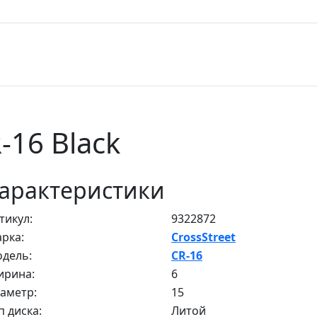
-16 Black
арактеристики
тикул:
9322872
рка:
CrossStreet
дель:
CR-16
рина:
6
аметр:
15
п диска:
Литой