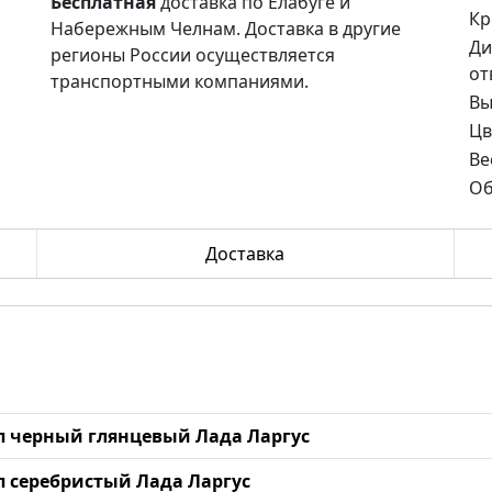
Бесплатная
доставка по Елабуге и
Кр
Набережным Челнам. Доставка в другие
Ди
регионы России осуществляется
от
транспортными компаниями.
Вы
Цв
Ве
Об
Доставка
мп черный глянцевый Лада Ларгус
мп серебристый Лада Ларгус