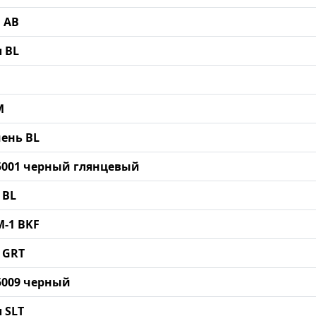
ш AB
л BL
M
мень BL
15001 черный глянцевый
 BL
M-1 BKF
о GRT
15009 черный
л SLT