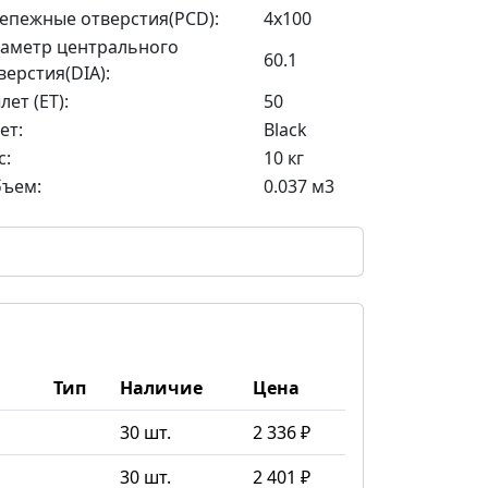
епежные отверстия(PCD):
4x100
аметр центрального
60.1
верстия(DIA):
лет (ET):
50
ет:
Black
с:
10 кг
ъем:
0.037 м3
Тип
Наличие
Цена
30 шт.
2 336 ₽
30 шт.
2 401 ₽