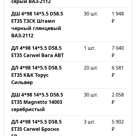
серый ВАЗ-2112
ДШ 4*98 14*5.5 D58.5
30 шт.
1 948
ET35 ТЗСК Штамп
₽
черный глянцевый
ВАЗ-2112
ДЛ 4*98 14*5.5 D58.5
1 шт.
7 040
ET35 Carwel Вага ABT
₽
ДЛ 4*98 14*5.5 D58.5
20 шт.
6 581
ET35 К&К Торус
₽
Сильвер
ДШ 4*98 14*5.5 D58.5
30 шт.
2 058
ET35 Magnetto 14003
₽
серебристый
ДЛ 4*98 14*5.5 D58.5
3 шт.
5 902
ET35 Carwel Бросно
₽