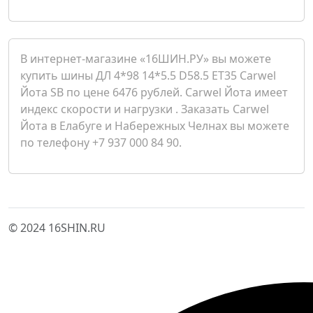
В интернет-магазине «16ШИН.РУ» вы можете
купить шины ДЛ 4*98 14*5.5 D58.5 ET35 Carwel
Йота SB по цене 6476 рублей. Carwel Йота имеет
индекс скорости и нагрузки . Заказать Carwel
Йота в Елабуге и Набережных Челнах вы можете
по телефону +7 937 000 84 90.
© 2024 16SHIN.RU