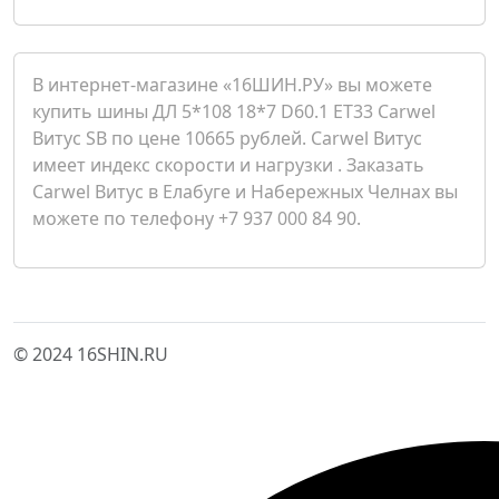
В интернет-магазине «16ШИН.РУ» вы можете
купить шины ДЛ 5*108 18*7 D60.1 ET33 Carwel
Витус SB по цене 10665 рублей. Carwel Витус
имеет индекс скорости и нагрузки . Заказать
Carwel Витус в Елабуге и Набережных Челнах вы
можете по телефону +7 937 000 84 90.
© 2024 16SHIN.RU