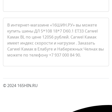
В интернет-магазине «16ШИН.РУ» вы можете
купить шины ДЛ 5*108 18*7 D60.1 ET33 Carwel
Камак BL по цене 12056 рублей. Carwel Камак
имеет индекс скорости и нагрузки . Заказать
Carwel Камак в Елабуге и Набережных Челнах вы
можете по телефону +7 937 000 84 90.
© 2024 16SHIN.RU