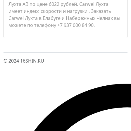
Лухта AB по цене 6022 рублей. Carwel Лухта
имеет индекс скорости и нагрузки . Заказать
Carwel Лухта в Елабуге и Набережных Челнах вы
можете по телефону +7 937 000 84 90.
© 2024 16SHIN.RU