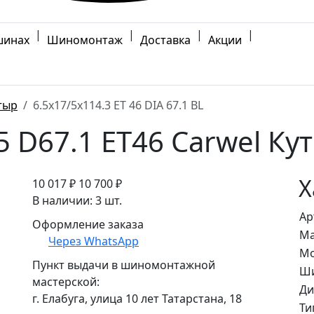
|
|
|
|
шинах
Шиномонтаж
Доставка
Акции
тыр
6.5x17/5x114.3 ET 46 DIA 67.1 BL
5 D67.1 ET46 Carwel Ку
Х
10 017 ₽
10 700 ₽
В наличии: 3 шт.
Ар
Оформление заказа
Ма
Через WhatsApp
Мо
Пункт выдачи в шиномонтажной
Ши
мастерской:
Ди
г. Елабуга, улица 10 лет Татарстана, 18
Ти