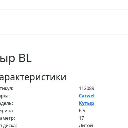
тыр BL
арактеристики
тикул:
112089
рка:
Carwel
дель:
Кутыр
рина:
6.5
аметр:
17
п диска:
Литой