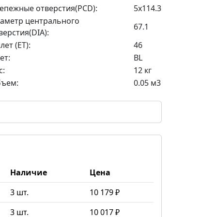
епежные отверстия(PCD):
5x114.3
аметр центрального
67.1
верстия(DIA):
лет (ET):
46
ет:
BL
с:
12 кг
ъем:
0.05 м3
Наличие
Цена
3 шт.
10 179 ₽
3 шт.
10 017 ₽