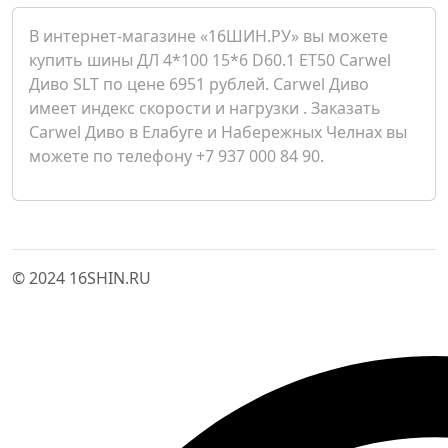
В интернет-магазине «16ШИН.РУ» вы можете
купить шины ДЛ 4*100 15*6 D60.1 ET50 Carwel
Диво SLT по цене 6951 рублей. Carwel Диво
имеет индекс скорости и нагрузки . Заказать
Carwel Диво в Елабуге и Набережных Челнах вы
можете по телефону +7 937 000 84 90.
© 2024 16SHIN.RU