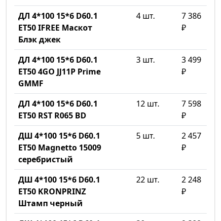
ДЛ 4*100 15*6 D60.1
4 шт.
7 386
ET50 IFREE Маскот
₽
Блэк джек
ДЛ 4*100 15*6 D60.1
3 шт.
3 499
ET50 4GO JJ11P Prime
₽
GMMF
ДЛ 4*100 15*6 D60.1
12 шт.
7 598
ET50 RST R065 BD
₽
ДШ 4*100 15*6 D60.1
5 шт.
2 457
ET50 Magnetto 15009
₽
серебристый
ДШ 4*100 15*6 D60.1
22 шт.
2 248
ET50 KRONPRINZ
₽
Штамп черный