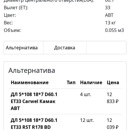
Диаметр центрального отверстия(DIA):
60.1
Вылет (ET):
33
Цвет:
ABT
Вес:
13 кг
Объем:
0.055 м3
Альтернатива
Доставка
Альтернатива
Наименование
Тип
Наличие
Цена
ДЛ 5*108 18*7 D60.1
4 шт.
12
ET33 Carwel Камак
833 ₽
ABT
ДЛ 5*108 18*7 D60.1
12 шт.
12
ET33 RST R178 BD
039 ₽