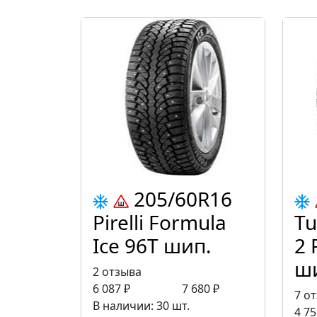
205/60R16
Pirelli Formula
Tu
Ice 96Т шип.
2 
ш
2 отзыва
6 087 ₽
7 680 ₽
7 о
В наличии: 30 шт.
4 75