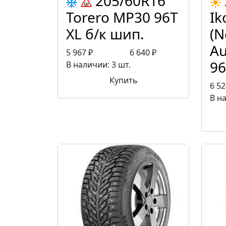
205/60R16
Torero MP30 96T
Ik
XL б/к шип.
(N
Au
5 967 ₽
6 640 ₽
9
В наличии: 3 шт.
Купить
6 52
В на