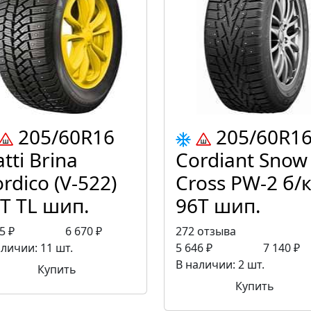
205/60R16
205/60R1
atti Brina
Cordiant Snow
rdico (V-522)
Cross PW-2 б/
T TL шип.
96T шип.
5 ₽
6 670 ₽
272 отзыва
аличии: 11 шт.
5 646 ₽
7 140 ₽
В наличии: 2 шт.
Купить
Купить