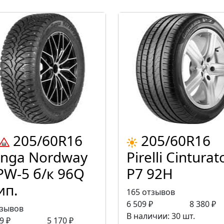
205/60R16
205/60R16
nga Nordway
Pirelli Cinturat
PW-5 б/к 96Q
P7 92H
ип.
165 отзывов
6 509 ₽
8 380 ₽
тзывов
В наличии: 30 шт.
9 ₽
5 170 ₽