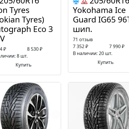
205/60R16
205/60R1
on Tyres
Yokohama Ice
okian Tyres)
Guard IG65 96
tograph Eco 3
шип.
6V
71 отзыв
7 352 ₽
7 990 ₽
4 ₽
8 530 ₽
В наличии: 20 шт.
личии: 8 шт.
Купить
Купить