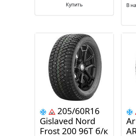
Купить
В н
205/60R16
Gislaved Nord
Ar
Frost 200 96T б/к
AR