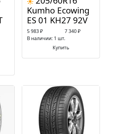
6
205/60R16
Kumho Ecowing
Т
ES 01 KH27 92V
5 983 ₽
7 340 ₽
В наличии: 1 шт.
Купить