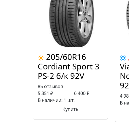
205/60R16
Cordiant Sport 3
Vi
PS-2 б/к 92V
No
92
85 отзывов
5 351 ₽
6 400 ₽
4 98
В наличии: 1 шт.
В н
Купить