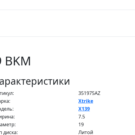
39 BKM
арактеристики
тикул:
351975AZ
рка:
Xtrike
дель:
X139
рина:
7.5
аметр:
19
п диска:
Литой