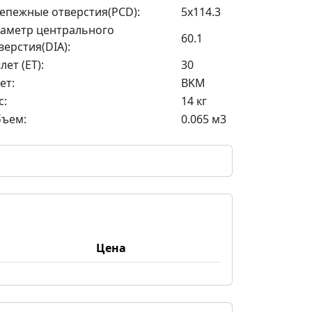
епежные отверстия(PCD):
5x114.3
аметр центрального
60.1
верстия(DIA):
лет (ET):
30
ет:
BKM
с:
14 кг
ъем:
0.065 м3
Цена