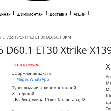
|
|
|
|
шинах
Шиномонтаж
Доставка
Акции
9
7.5x19/5x114.3 ET 30 DIA 60.1 BKM
5 D60.1 ET30 Xtrike X1
Х
Нет в наличии
Оформление заказа
Ар
Через WhatsApp
Ма
Пункт выдачи в шиномонтажной
Мо
мастерской:
Ши
г. Елабуга, улица 10 лет Татарстана, 18
Ди
Ти