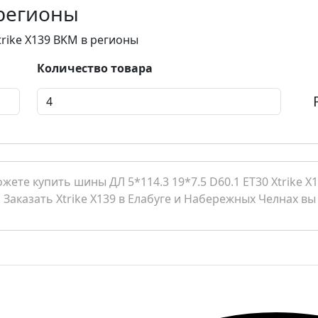
 регионы
trike X139 BKM в регионы
Количество товара
те купить шины ДЛ 5*114.3 19*7.5 D60.1 ET30 Xtrike X1
. Заказать Xtrike X139 в Елабуге и Набережных Челнах вы