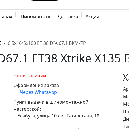
|
|
|
|
шинах
Шиномонтаж
Доставка
Акции
5
6.5x16/5x100 ET 38 DIA 67.1 BKM/FP
D67.1 ET38 Xtrike X135
Х
Нет в наличии
Оформление заказа
Ар
Через WhatsApp
Ма
Пункт выдачи в шиномонтажной
Мо
мастерской:
Ши
г. Елабуга, улица 10 лет Татарстана, 18
Ди
Ти