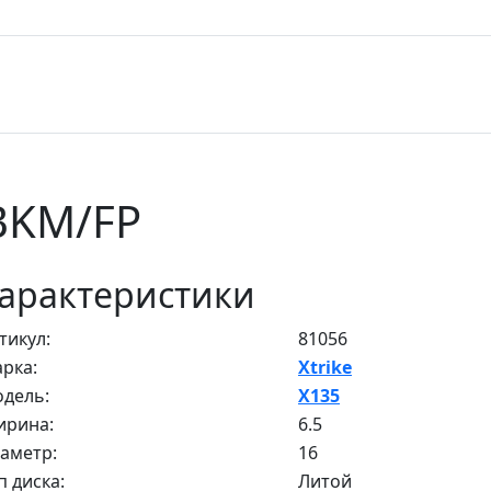
 BKM/FP
арактеристики
тикул:
81056
рка:
Xtrike
дель:
X135
рина:
6.5
аметр:
16
п диска:
Литой