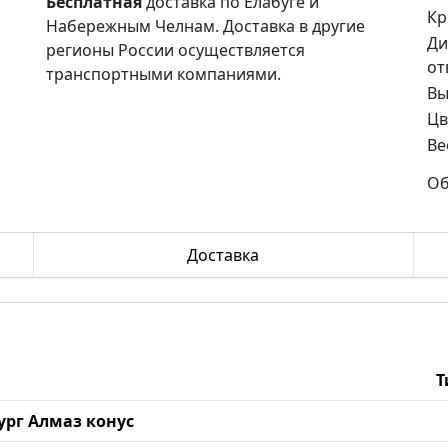
Бесплатная
доставка по Елабуге и
Кр
Набережным Челнам. Доставка в другие
Ди
регионы России осуществляется
от
транспортными компаниями.
Вы
Цв
Ве
Об
Доставка
Т
бург Алмаз конус