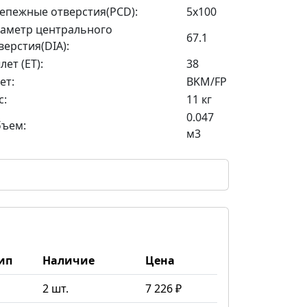
епежные отверстия(PCD):
5x100
аметр центрального
67.1
верстия(DIA):
лет (ET):
38
ет:
BKM/FP
с:
11 кг
0.047
ъем:
м3
ип
Наличие
Цена
2 шт.
7 226 ₽