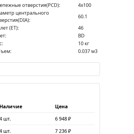
епежные отверстия(PCD):
4x100
аметр центрального
60.1
верстия(DIA):
лет (ET):
46
ет:
BD
с:
10 кг
ъем:
0.037 м3
Наличие
Цена
4 шт.
6 948 ₽
4 шт.
7 236 ₽