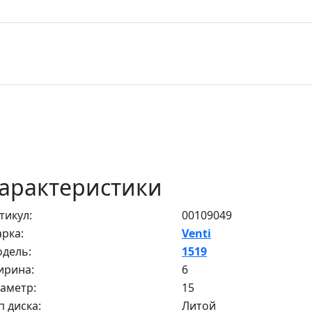
арактеристики
тикул:
00109049
рка:
Venti
дель:
1519
рина:
6
аметр:
15
п диска:
Литой