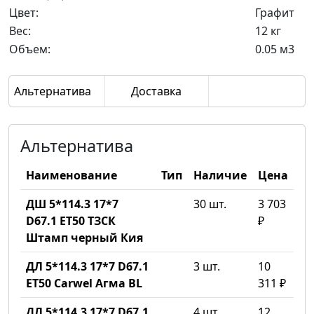
Цвет:
Графит
Вес:
12 кг
Объем:
0.05 м3
Альтернатива
Доставка
Альтернатива
Наименование
Тип
Наличие
Цена
ДШ 5*114.3 17*7
30 шт.
3 703
D67.1 ET50 ТЗСК
₽
Штамп черный Кия
ДЛ 5*114.3 17*7 D67.1
3 шт.
10
ET50 Carwel Агма BL
311 ₽
ДЛ 5*114.3 17*7 D67.1
4 шт.
12