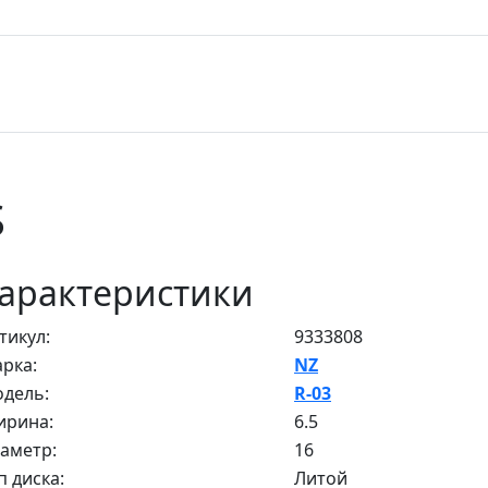
S
арактеристики
тикул:
9333808
рка:
NZ
дель:
R-03
рина:
6.5
аметр:
16
п диска:
Литой