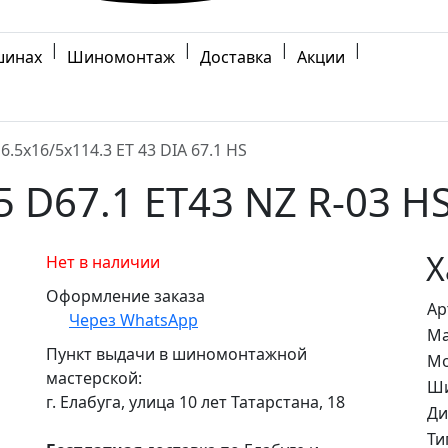
|
|
|
|
шинах
Шиномонтаж
Доставка
Акции
6.5x16/5x114.3 ET 43 DIA 67.1 HS
5 D67.1 ET43 NZ R-03 H
Х
Нет в наличии
Оформление заказа
Ар
Через WhatsApp
Ма
Пункт выдачи в шиномонтажной
Мо
мастерской:
Ши
г. Елабуга, улица 10 лет Татарстана, 18
Ди
Ти