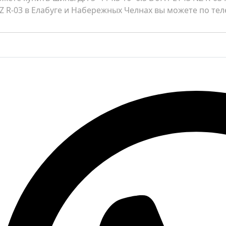
NZ R-03 в Елабуге и Набережных Челнах вы можете по теле