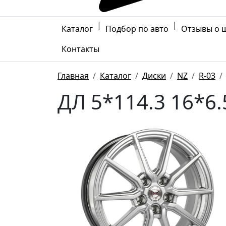
|
|
Каталог
Подбор по авто
Отзывы о 
Контакты
Главная
Каталог
Диски
NZ
R-03
ДЛ 5*114.3 16*6.