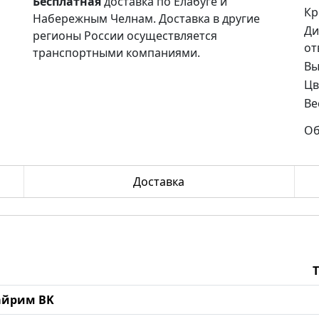
Бесплатная
доставка по Елабуге и
Кр
Набережным Челнам. Доставка в другие
Ди
регионы России осуществляется
от
транспортными компаниями.
Вы
Цв
Ве
Об
Доставка
кайрим BK