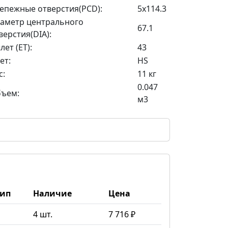
епежные отверстия(PCD):
5x114.3
аметр центрального
67.1
верстия(DIA):
лет (ET):
43
ет:
HS
с:
11 кг
0.047
ъем:
м3
Тип
Наличие
Цена
4 шт.
7 716 ₽