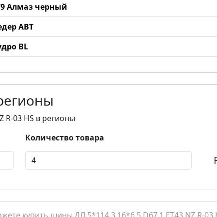
979 Алмаз черный
Чедер ABT
удро BL
 регионы
NZ R-03 HS в регионы
Количество товара
ете купить шины ДЛ 5*114.3 16*6.5 D67.1 ET43 NZ R-03 H