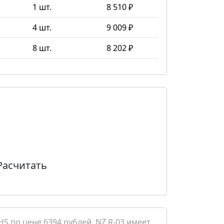
1 шт.
8 510 ₽
4 шт.
9 009 ₽
8 шт.
8 202 ₽
Расчитать
S по цене 6394 рублей. NZ R-03 имеет