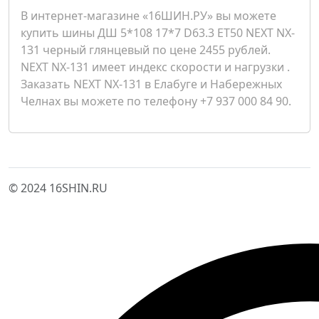
В интернет-магазине «16ШИН.РУ» вы можете
купить шины ДШ 5*108 17*7 D63.3 ET50 NEXT NX-
131 черный глянцевый по цене 2455 рублей.
NEXT NX-131 имеет индекс скорости и нагрузки .
Заказать NEXT NX-131 в Елабуге и Набережных
Челнах вы можете по телефону +7 937 000 84 90.
© 2024 16SHIN.RU