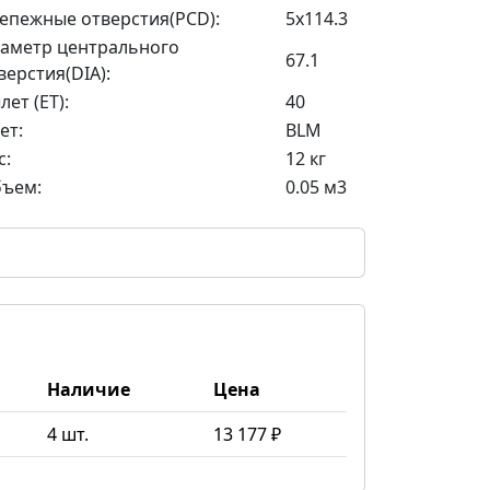
епежные отверстия(PCD):
5x114.3
аметр центрального
67.1
верстия(DIA):
лет (ET):
40
ет:
BLM
с:
12 кг
ъем:
0.05 м3
Наличие
Цена
4 шт.
13 177 ₽