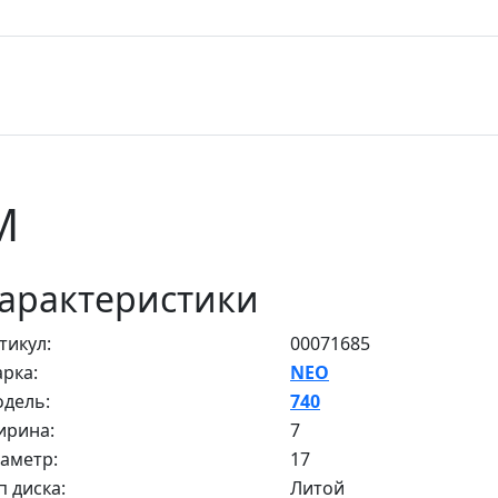
M
арактеристики
тикул:
00071685
рка:
NEO
дель:
740
рина:
7
аметр:
17
п диска:
Литой