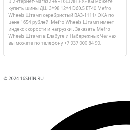
В интернет-магазине «16ШИН.РУ» вы можете
купить шины ДШ 3*98 12*4 D60.5 ET40 Mefro
Wheels Штамп серебристый ВАЗ-1111/ ОКА по
цене 1654 рублей. Mefro Wheels Штамп имеет
индекс скорости и нагрузки . Заказать Mefro
Wheels Штамп в Елабуге и Набережных Челнах
вы можете по телефону +7 937 000 84 90.
© 2024 16SHIN.RU