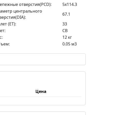
епежные отверстия(PCD):
5x114.3
аметр центрального
67.1
верстия(DIA):
лет (ET):
33
ет:
CB
с:
12 кг
ъем:
0.05 м3
Цена