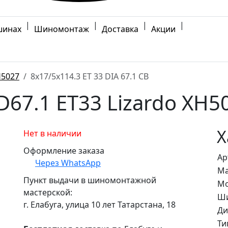
|
|
|
|
шинах
Шиномонтаж
Доставка
Акции
5027
8x17/5x114.3 ET 33 DIA 67.1 CB
D67.1 ET33 Lizardo XH5
Х
Нет в наличии
Оформление заказа
Ар
Через WhatsApp
Ма
Пункт выдачи в шиномонтажной
Мо
мастерской:
Ши
г. Елабуга, улица 10 лет Татарстана, 18
Ди
Ти