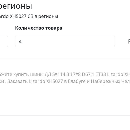
 регионы
zardo XH5027 CB в регионы
Количество товара
ете купить шины ДЛ 5*114.3 17*8 D67.1 ET33 Lizardo XH5
и . Заказать Lizardo XH5027 в Елабуге и Набережных Че