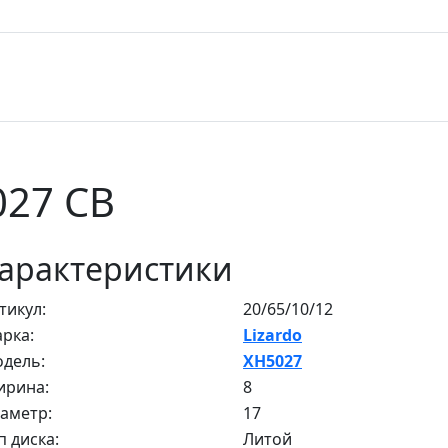
027 CB
арактеристики
тикул:
20/65/10/12
рка:
Lizardo
дель:
XH5027
рина:
8
аметр:
17
п диска:
Литой