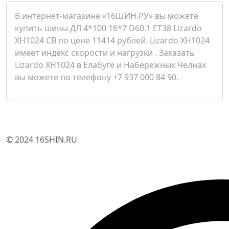
В интернет-магазине «16ШИН.РУ» вы можете
купить шины ДЛ 4*100 16*7 D60.1 ET38 Lizardo
XH1024 CB по цене 11414 рублей. Lizardo XH1024
имеет индекс скорости и нагрузки . Заказать
Lizardo XH1024 в Елабуге и Набережных Челнах
вы можете по телефону +7 937 000 84 90.
© 2024 16SHIN.RU