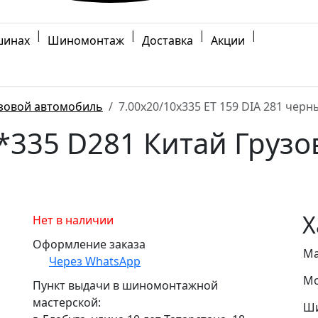
|
|
|
|
шинах
Шиномонтаж
Доставка
Акции
зовой автомобиль
7.00x20/10x335 ET 159 DIA 281 черн
0*335 D281 Китай Груз
Х
Нет в наличии
Оформление заказа
Ма
Через WhatsApp
Мо
Пункт выдачи в шиномонтажной
мастерской:
Ши