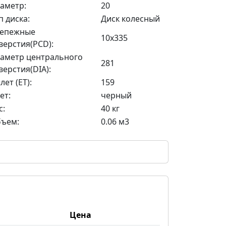
аметр:
20
п диска:
Диск колесный
епежные
10x335
верстия(PCD):
аметр центрального
281
верстия(DIA):
лет (ET):
159
ет:
черный
с:
40 кг
ъем:
0.06 м3
Цена