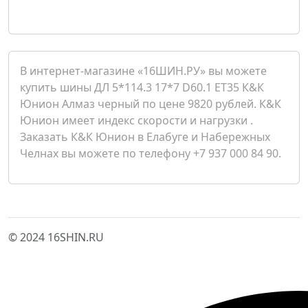
В интернет-магазине «16ШИН.РУ» вы можете
купить шины ДЛ 5*114.3 17*7 D60.1 ET35 К&К
Юнион Алмаз черный по цене 9820 рублей. К&К
Юнион имеет индекс скорости и нагрузки .
Заказать К&К Юнион в Елабуге и Набережных
Челнах вы можете по телефону +7 937 000 84 90.
© 2024 16SHIN.RU