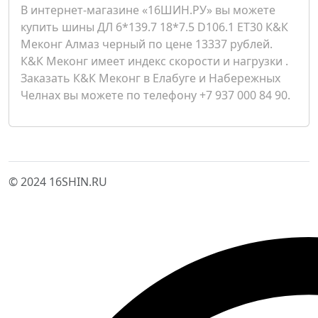
В интернет-магазине «16ШИН.РУ» вы можете
купить шины ДЛ 6*139.7 18*7.5 D106.1 ET30 К&К
Меконг Алмаз черный по цене 13337 рублей.
К&К Меконг имеет индекс скорости и нагрузки .
Заказать К&К Меконг в Елабуге и Набережных
Челнах вы можете по телефону +7 937 000 84 90.
© 2024 16SHIN.RU