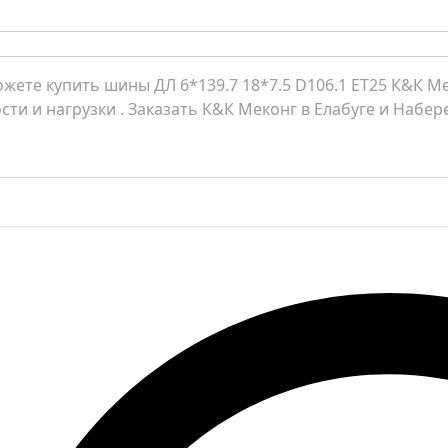
жете купить шины ДЛ 6*139.7 18*7.5 D106.1 ET25 К&К М
сти и нагрузки . Заказать К&К Меконг в Елабуге и Наб