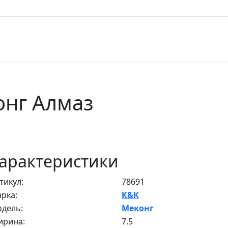
онг Алмаз
арактеристики
тикул:
78691
рка:
К&К
дель:
Меконг
рина:
7.5