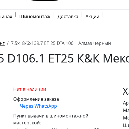
|
|
|
|
шинах
Шиномонтаж
Доставка
Акции
нг
7.5x18/6x139.7 ET 25 DIA 106.1 Алмаз черный
.5 D106.1 ET25 К&К Мек
Х
Нет в наличии
Оформление заказа
Ар
Через WhatsApp
Ма
Пункт выдачи в шиномонтажной
Мо
мастерской:
Ши