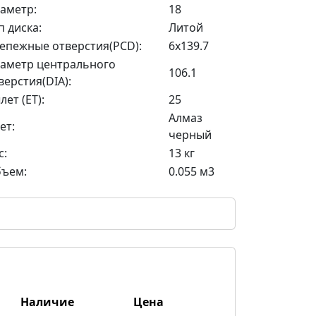
аметр:
18
п диска:
Литой
епежные отверстия(PCD):
6x139.7
аметр центрального
106.1
верстия(DIA):
лет (ET):
25
Алмаз
ет:
черный
с:
13 кг
ъем:
0.055 м3
Наличие
Цена