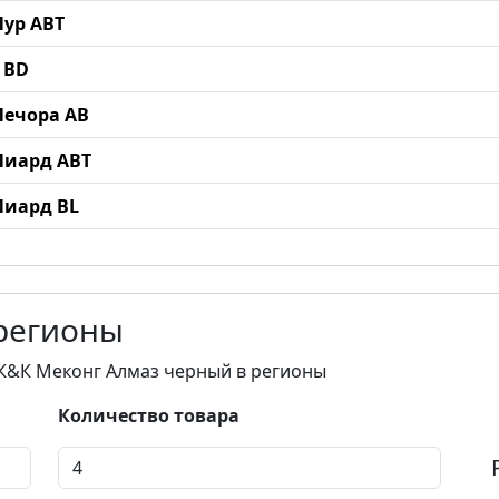
Пур ABT
2 BD
 Печора AB
 Лиард ABT
 Лиард BL
 регионы
5 К&К Меконг Алмаз черный в регионы
Количество товара