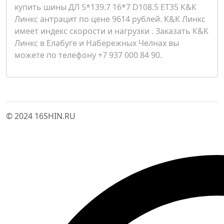
купить шины ДЛ 5*139.7 16*7 D108.5 ET35 К&К
Линкс антрацит по цене 9614 рублей. К&К Линкс
имеет индекс скорости и нагрузки . Заказать К&К
Линкс в Елабуге и Набережных Челнах вы
можете по телефону +7 937 000 84 90.
© 2024 16SHIN.RU