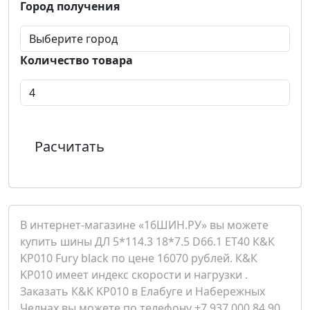
Город получения
Количество товара
Расчитать
В интернет-магазине «16ШИН.РУ» вы можете
купить шины ДЛ 5*114.3 18*7.5 D66.1 ET40 К&К
KP010 Fury black по цене 16070 рублей. К&К
KP010 имеет индекс скорости и нагрузки .
Заказать К&К KP010 в Елабуге и Набережных
Челнах вы можете по телефону +7 937 000 84 90.