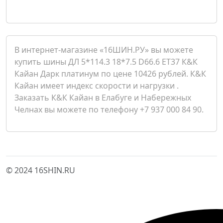
В интернет-магазине «16ШИН.РУ» вы можете
купить шины ДЛ 5*114.3 18*7.5 D66.6 ET37 К&К
Кайан Дарк платинум по цене 10426 рублей. К&К
Кайан имеет индекс скорости и нагрузки .
Заказать К&К Кайан в Елабуге и Набережных
Челнах вы можете по телефону +7 937 000 84 90.
© 2024 16SHIN.RU