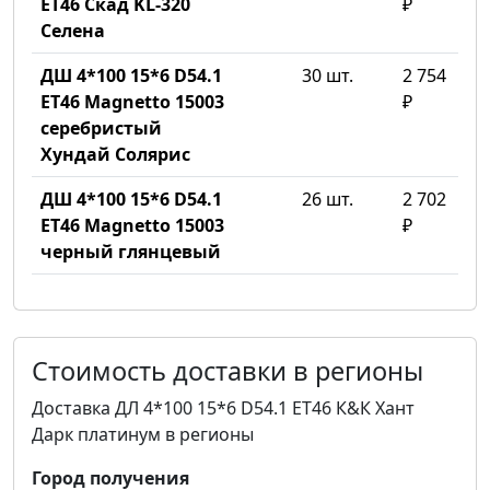
ET46 Скад KL-320
₽
Селена
ДШ 4*100 15*6 D54.1
30 шт.
2 754
ET46 Magnetto 15003
₽
серебристый
Хундай Солярис
ДШ 4*100 15*6 D54.1
26 шт.
2 702
ET46 Magnetto 15003
₽
черный глянцевый
Стоимость доставки в регионы
Доставка ДЛ 4*100 15*6 D54.1 ET46 К&К Хант
Дарк платинум в регионы
Город получения