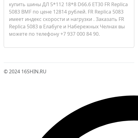
купить шины ДЛ 5*112 18*8 D66.6 ET30 FR Replica
5083 BMF по цене 12814 рублей. FR Replica 5083
имеет индекс скорости и нагрузки . Заказать FR
Replica 5083 в Елабуге и Набережных Челнах вы
можете по телефону +7 937 000 84 90.
© 2024 16SHIN.RU